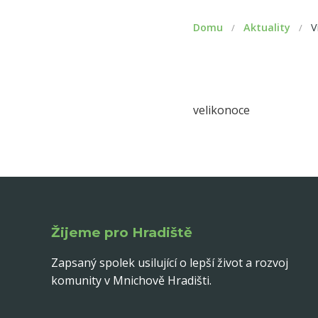
Domu
Aktuality
V
/
/
velikonoce
Žijeme pro Hradiště
Zapsaný spolek usilující o lepší život a rozvoj
komunity v Mnichově Hradišti.