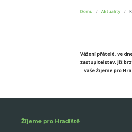
Domu
Aktuality
K
/
/
Vážení přátelé, ve dne
zastupitelstev. Již br
– vaše Žijeme pro Hr
Žijeme pro Hradiště