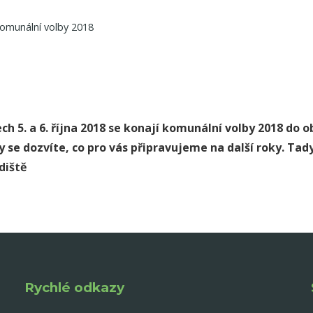
omunální volby 2018
ch 5. a 6. října 2018 se konají komunální volby 2018 do 
zy se dozvíte, co pro vás připravujeme na další roky. Ta
adiště
Rychlé odkazy