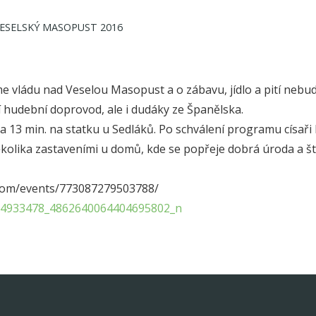
ESELSKÝ MASOPUST 2016
e vládu nad Veselou Masopust a o zábavu, jídlo a pití nebu
í hudební doprovod, ale i dudáky ze Španělska.
a 13 min. na statku u Sedláků. Po schválení programu císař
kolika zastaveními u domů, kde se popřeje dobrá úroda a š
com/events/773087279503788/