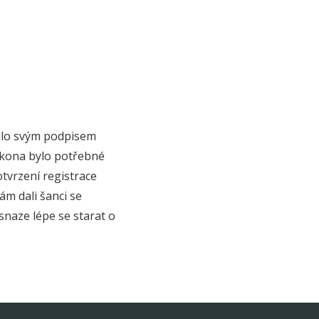
řilo svým podpisem
ákona bylo potřebné
tvrzení registrace
m dali šanci se
snaze lépe se starat o