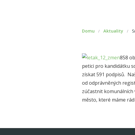
Domu
Aktuality
S
/
/
858 ob
petici pro kandidátku 
získat 591 podpisů. Na
od odprávněných regist
zúčastnit komunálních v
město, které máme rádi