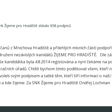
nk Žijeme pro Hradiště získalo 858 podpisů
čanů z Mnichova Hradiště a přilehlých mísních částí podpo
sdružení nezávislých kanidátů ŽIJEME PRO HRADIŠTĚ. Dle z
še kandidátka byla 4.8.2014 registována a nyní čekáme na po
račních úřadů. Chtěli bychom tímto poděkovat všem, kteří ná
oleb svým podpisem a tatké těm, kteří šíří informaci o naší 
 a kde žijeme. Za SNK Žijeme pro Hradiště Ondřej Lochman